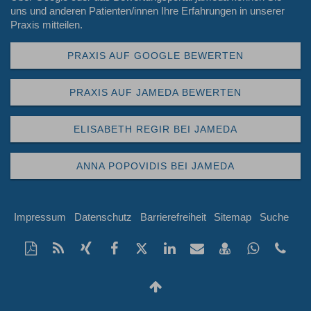
uns und anderen Patienten/innen Ihre Erfahrungen in unserer
Praxis mitteilen.
PRAXIS AUF GOOGLE BEWERTEN
PRAXIS AUF JAMEDA BEWERTEN
ELISABETH REGIR BEI JAMEDA
ANNA POPOVIDIS BEI JAMEDA
Impressum
Datenschutz
Barrierefreiheit
Sitemap
Suche
Diese
RSS-
Auf
Auf
Auf
Auf
Per
vCard
Auf
Kon
Seite
Feed
Xing
Facebook
Twitter
LinkedIn
Mail
speichern
Whatsap
Tel
als
mitteilen
teilen
teilen
teilen
empfehlen
teilen
+49
Nach
PDF
oben
drucken
Scrollen