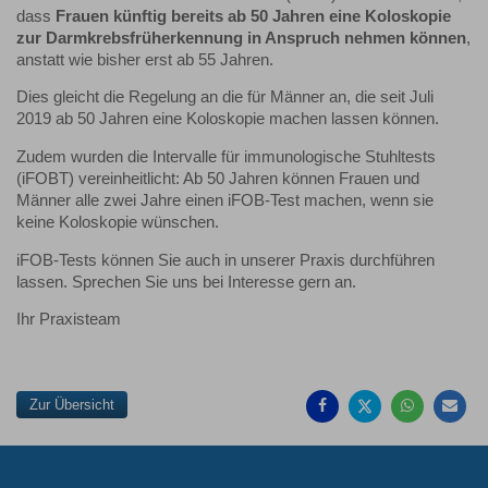
dass
Frauen künftig bereits ab 50 Jahren eine Koloskopie
zur Darmkrebsfrüherkennung in Anspruch nehmen können
,
anstatt wie bisher erst ab 55 Jahren.
Dies gleicht die Regelung an die für Männer an, die seit Juli
2019 ab 50 Jahren eine Koloskopie machen lassen können.
Zudem wurden die Intervalle für immunologische Stuhltests
(iFOBT) vereinheitlicht: Ab 50 Jahren können Frauen und
Männer alle zwei Jahre einen iFOB-Test machen, wenn sie
keine Koloskopie wünschen.
iFOB-Tests können Sie auch in unserer Praxis durchführen
lassen. Sprechen Sie uns bei Interesse gern an.
Ihr Praxisteam
Auf
Auf
Auf
Pe
Facebook
Twitter
Whatsa
Ma
teilen
teilen
teilen
em
Zur Übersicht