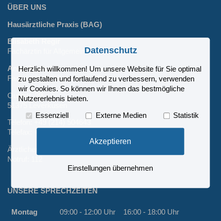
ÜBER UNS
Hausärztliche Praxis (BAG)
Elisabeth Regir
Datenschutz
Fachärztin für Allgemeinmedizin
Anna Popovidis
Herzlich willkommen! Um unsere Website für Sie optimal
Fachärztin für Allgemeinmedizin
zu gestalten und fortlaufend zu verbessern, verwenden
wir Cookies. So können wir Ihnen das bestmögliche
Oulustr. 20
Nutzererlebnis bieten.
51375 Leverkusen
Essenziell
Externe Medien
Statistik
Telefon:
+49 (214) 504643
Telefax: +49 (214) 504618
Akzeptieren
Ärztlicher Bereitschaftsdienst:
116 117
Notruf:
112
Einstellungen übernehmen
UNSERE SPRECHZEITEN
Montag
09:00 - 12:00 Uhr
16:00 - 18:00 Uhr