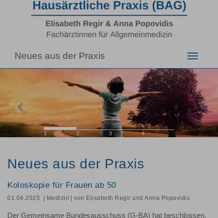
Neues aus der Praxis
Toggle
navigati
Previous
Nex
1
2
3
4
Neues aus der Praxis
Koloskopie für Frauen ab 50
01.04.2025
| Medizin
| von Elisabeth Regir und Anna Popovidis
Der Gemeinsame Bundesausschuss (G-BA) hat beschlossen,