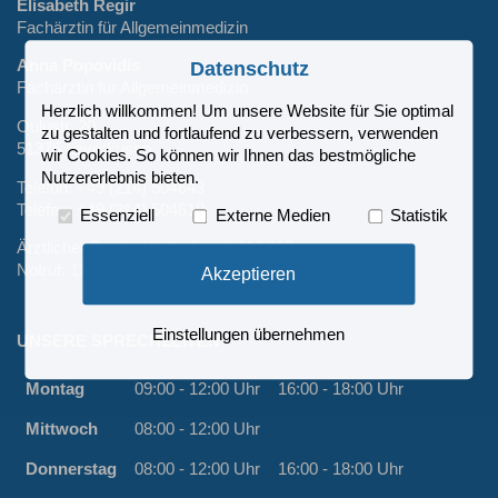
Elisabeth Regir
Fachärztin für Allgemeinmedizin
Anna Popovidis
Datenschutz
Fachärztin für Allgemeinmedizin
Herzlich willkommen! Um unsere Website für Sie optimal
Oulustr. 20
zu gestalten und fortlaufend zu verbessern, verwenden
51375 Leverkusen
wir Cookies. So können wir Ihnen das bestmögliche
Nutzererlebnis bieten.
Telefon:
+49 (214) 504643
Telefax: +49 (214) 504618
Essenziell
Externe Medien
Statistik
Ärztlicher Bereitschaftsdienst:
116 117
Notruf:
112
Akzeptieren
Einstellungen übernehmen
UNSERE SPRECHZEITEN
Montag
09:00 - 12:00 Uhr
16:00 - 18:00 Uhr
Mittwoch
08:00 - 12:00 Uhr
Donnerstag
08:00 - 12:00 Uhr
16:00 - 18:00 Uhr