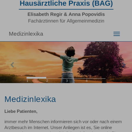
Medizinlexika
Toggle
navigati
Previous
Nex
1
2
3
4
Medizinlexika
Liebe Patienten,
immer mehr Menschen informieren sich vor oder nach einem
Arztbesuch im Internet. Unser Anliegen ist es, Sie online